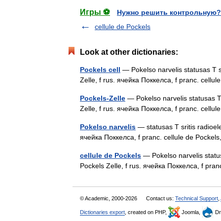
Игры ⚽
Нужно решить контрольную?
cellule de Pockels
Look at other dictionaries:
Pockels cell
— Pokelso narvelis statusas T sr
Zelle, f rus. ячейка Поккелса, f pranc. cellu
Pockels-Zelle
— Pokelso narvelis statusas T s
Zelle, f rus. ячейка Поккелса, f pranc. cellu
Pokelso narvelis
— statusas T sritis radioele
ячейка Поккелса, f pranc. cellule de Pockel
cellule de Pockels
— Pokelso narvelis statusa
Pockels Zelle, f rus. ячейка Поккелса, f pra
© Academic, 2000-2026
Contact us:
Technical Support
,
Dictionaries export
, created on PHP,
Joomla,
Dr