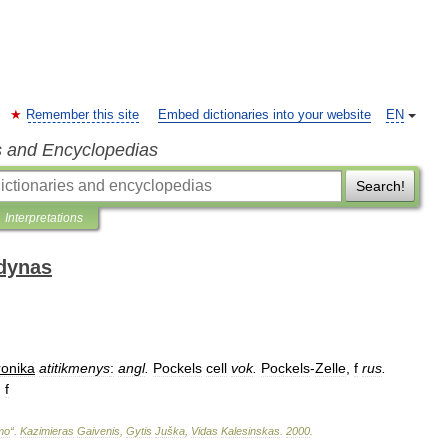
Remember this site
Embed dictionaries into your website
EN
s and Encyclopedias
Search!
Interpretations
odynas
ronika
atitikmenys
:
angl
.
Pockels
cell
vok
.
Pockels
-
Zelle
,
f
rus
.
,
f
imo
“
.
Kazimieras
Gaivenis
,
Gytis
Juška
,
Vidas
Kalesinskas
.
2000
.