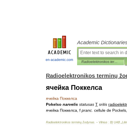
Academic Dictionarie
en-academic.com
Radioelektronikos terminų žodynas
Radioelektronikos terminų ž
ячейка Поккелса
ячейка
Поккелса
Pokelso
narvelis
statusas
T
sritis
radioelekt
ячейка
Поккелса
,
f
pranc
.
cellule
de
Pockels
Radioelektronikos
terminų
žodynas
. –
Vilnius
:
BĮ
UAB
„
Lit